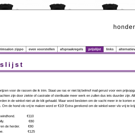
honden
rimsalon zippo
even voorstellen
afspraakregels
prijslijst
links
alternati
slijst
 prijzen voor de rassen die ik trim. Staat uw ras er niet bij belmof mail gerust voor een prijsopg
hten zijn door ziekte of castratie of sterilisatie meer werk en zullen dus iets duurder zijn. Al
den in de winkel niet uit de klit gehaald. Maar word besloten om de vacht meer in te korten
Om de hond vlo vrij te maken word er €10! Extra gerekend om de winkel weer vlo vrij te kri
se windhond. €110
ed colly. €80
uren de herder. €80
 senne. €125