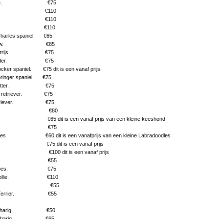
n frise. €75
ail. €110
ard. €110
ier. €110
Charles spaniel. €65
 Chow. €85
e patrijs. €75
e herder. €75
cker spaniel. €75 dit is een vanaf prijs.
pringer spaniel. €75
e setter. €75
tet retriever. €75
 retriever. €75
ky. €80
 €65 dit is een vanaf prijs van een kleine keeshond
den. €75
dles €60 dit is een vanafprijs van een kleine Labradoodles
. €75 dit is een vanaf prijs
 €100 dit is een vanaf prijs
ezer. €55
endoes. €75
e Collie. €110
 Tzu. €55
re Terrier. €55
 kortharig €50
 langharig €65