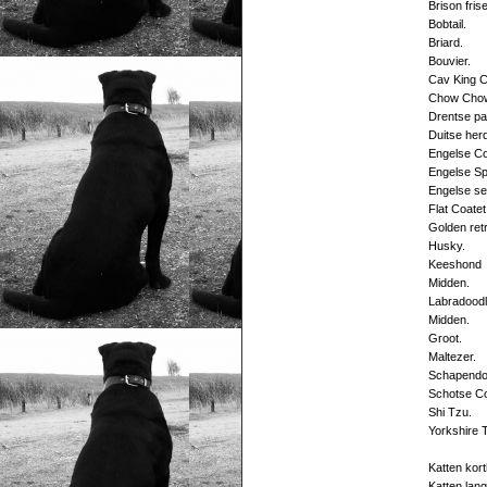
Briso
Bobt
Bri
Bouv
Cav King 
Chow
Drents
Duits
Engelse Co
Engelse S
Engels
Flat Coa
Golden
Hus
Keeshond
Mid
Labradoo
Midden
Groot.
Malt
Schap
Schots
Shi
Yorkshi
Katten
Katten