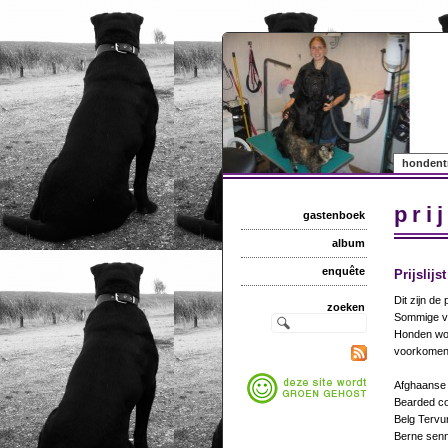
hondent
prij
gastenboek
album
enquête
Prijslijst
Dit zijn de
zoeken
Sommige vac
Honden wor
voorkomen. 
Afghaan
Beard
Belg Terv
Berne